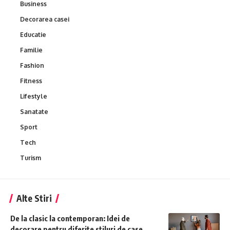
Business
Decorarea casei
Educatie
Familie
Fashion
Fitness
Lifestyle
Sanatate
Sport
Tech
Turism
Alte Stiri
De la clasic la contemporan: Idei de
decorare pentru diferite stiluri de case