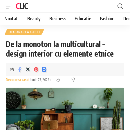
CLIC
Noutati
Beauty
Business
Educatie
Fashion
Dec
DECORAREA CASEI
De la monoton la multicultural –
design interior cu elemente etnice
Decorarea casei
iunie 23, 2026