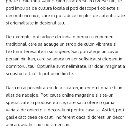
poate fi calatoria. Atunci cand calatoresti in diverse tari, te
poti imbuiba de cultura locala si poti descoperi obiecte si
decoratiuni unice, care iti pot aduce un plus de autenticitate
si originalitate in designul tau.
De exemplu, poti aduce din India o perna cu imprimeu
traditional, care sa adauge un strop de culori vibrante si
texturi interesante in sufragerie. Sau poti alege un covor
persan din Iran, care sa aduca un aer sofisticat si elegant in
dormitorul tau. Optiunile sunt nelimitate, iar doar imaginatia
si gusturile tale iti pot pune limite.
Daca nu ai posibilitatea de a calatori, internetul poate fi un
aliat de nadejde. Poti cauta online magazine si site-uri
specializate in produse etnice, care sa iti ofere o gama
variata de obiecte si decoratiuni pentru casa ta. Astfel, poti
gasi exact ceea ce cauti, indiferent daca iti doresti un decor
african, asiatic sau sud-american.