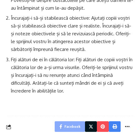
Povestiți-le despre obstacolele pe care acești oameni le-
au întâmpinat și cum le-au depășit.
Încurajați-i să-și stabilească obiective: Ajutați copiii voștri
să-și stabilească obiective clare și realiste. Încurajați-i să-
și noteze obiectivele și să le revizuiască periodic. Oferiți-
le sprijinul vostru în atingerea acestor obiective și
sărbătoriți împreună fiecare reușită.
Fiți alături de ei în călătoria lor: Fiți alături de copiii voștri în
călătoria lor de a-și urma visurile. Oferiți-le sprijinul vostru
și încurajați-i să nu renunțe atunci când întâmpină
dificultăți. Arătați-le că sunteți mândri de ei și că aveți
încredere în abilitățile lor.
Facebook