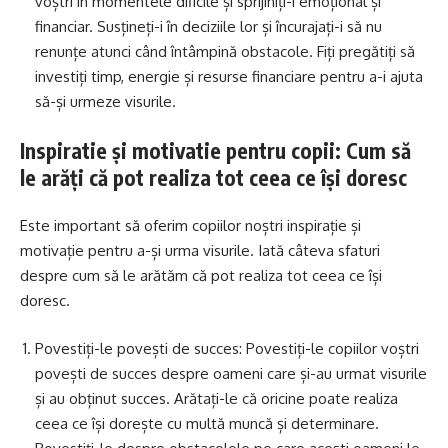
voștri în momentele dificile și sprijiniți-i emoțional și
financiar. Susțineți-i în deciziile lor și încurajați-i să nu
renunțe atunci când întâmpină obstacole. Fiți pregătiți să
investiți timp, energie și resurse financiare pentru a-i ajuta
să-și urmeze visurile.
Inspiratie și motivatie pentru copii: Cum să
le arăți că pot realiza tot ceea ce își doresc
Este important să oferim copiilor noștri inspirație și
motivație pentru a-și urma visurile. Iată câteva sfaturi
despre cum să le arătăm că pot realiza tot ceea ce își
doresc.
Povestiți-le povești de succes: Povestiți-le copiilor voștri
povești de succes despre oameni care și-au urmat visurile
și au obținut succes. Arătați-le că oricine poate realiza
ceea ce își dorește cu multă muncă și determinare.