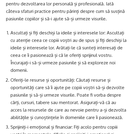
pentru dezvoltarea lor personală și profesională. Iată
câteva sfaturi practice pentru părinți despre cum să susțină
pasiunile copiilor și să-i ajute să-și urmeze visurile.
Ascultați și fiți deschiși la ideile și interesele lor: Ascultați
cu atenție ceea ce copiii voștri au de spus și fiți deschiși la
ideile și interesele lor. Arătați-le că sunteți interesați de
ceea ce îi pasionează și că le oferiți sprijinul vostru.
Încurajați-i să-și urmeze pasiunile și să exploreze noi
domenii.
Oferiți-le resurse și oportunități: Căutați resurse și
oportunități care să îi ajute pe copiii voștri să-și dezvolte
pasiunile și să-și urmeze visurile. Poate fi vorba despre
cărți, cursuri, tabere sau mentorat. Asigurați-vă că au
acces la resursele de care au nevoie pentru a-și dezvolta
abilitățile și cunoștințele în domeniile care îi pasionează.
Sprijiniți-i emoțional și financiar: Fiți acolo pentru copiii