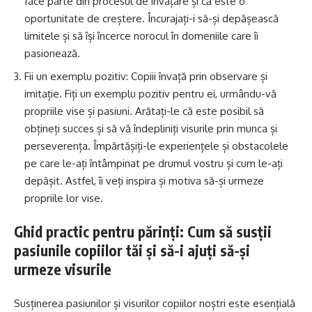
face parte din procesul de învățare și că este o
oportunitate de creștere. Încurajați-i să-și depășească
limitele și să își încerce norocul în domeniile care îi
pasionează.
Fii un exemplu pozitiv: Copiii învață prin observare și
imitație. Fiți un exemplu pozitiv pentru ei, urmându-vă
propriile vise și pasiuni. Arătați-le că este posibil să
obțineți succes și să vă îndepliniți visurile prin munca și
perseverența. Împărtășiți-le experiențele și obstacolele
pe care le-ați întâmpinat pe drumul vostru și cum le-ați
depășit. Astfel, îi veți inspira și motiva să-și urmeze
propriile lor vise.
Ghid practic pentru părinți: Cum să susții
pasiunile copiilor tăi și să-i ajuți să-și
urmeze visurile
Susținerea pasiunilor și visurilor copiilor noștri este esențială