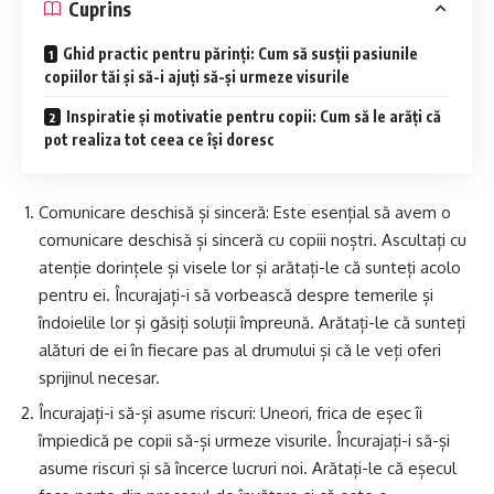
Cuprins
Ghid practic pentru părinți: Cum să susții pasiunile
copiilor tăi și să-i ajuți să-și urmeze visurile
Inspiratie și motivatie pentru copii: Cum să le arăți că
pot realiza tot ceea ce își doresc
Comunicare deschisă și sinceră: Este esențial să avem o
comunicare deschisă și sinceră cu copiii noștri. Ascultați cu
atenție dorințele și visele lor și arătați-le că sunteți acolo
pentru ei. Încurajați-i să vorbească despre temerile și
îndoielile lor și găsiți soluții împreună. Arătați-le că sunteți
alături de ei în fiecare pas al drumului și că le veți oferi
sprijinul necesar.
Încurajați-i să-și asume riscuri: Uneori, frica de eșec îi
împiedică pe copii să-și urmeze visurile. Încurajați-i să-și
asume riscuri și să încerce lucruri noi. Arătați-le că eșecul