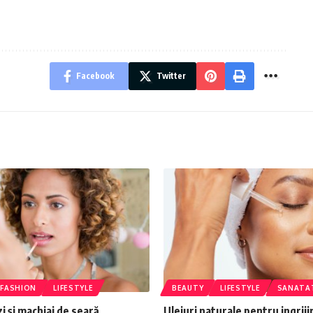
Facebook
Twitter
FASHION
LIFESTYLE
BEAUTY
LIFESTYLE
SANATA
zi și machiaj de seară
Uleiuri naturale pentru ingrijir