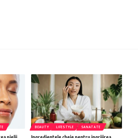
TE
BEAUTY
LIFESTYLE
SANATATE
ea pielii
Ingredientele cheie pentru ingrijirea