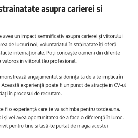
strainatate asupra carierei si
 avea un impact semnificativ asupra carierei și viitorului
rea de lucruri noi, voluntariatul în străinătate îți oferă
ntacte internaționale. Poți cunoaște oameni din diferite
 valoros în viitorul tău profesional.
monstrează angajamentul și dorința ta de a te implica în
 Această experiență poate fi un punct de atracție în CV-ul
dați în procesul de recrutare.
ate fi o experiență care te va schimba pentru totdeauna.
oi și vei avea oportunitatea de a face o diferență în lume.
ivit pentru tine și lasă-te purtat de magia acestei