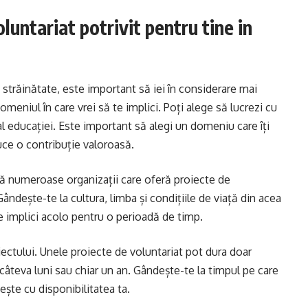
luntariat potrivit pentru tine in
n străinătate, este important să iei în considerare mai
omeniul în care vrei să te implici. Poți alege să lucrezi cu
al educației. Este important să alegi un domeniu care îți
duce o contribuție valoroasă.
stă numeroase organizații care oferă proiecte de
 Gândește-te la cultura, limba și condițiile de viață din acea
te implici acolo pentru o perioadă de timp.
ectului. Unele proiecte de voluntariat pot dura doar
câteva luni sau chiar un an. Gândește-te la timpul pe care
vește cu disponibilitatea ta.