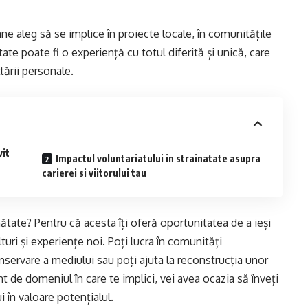
e aleg să se implice în proiecte locale, în comunitățile
tate poate fi o experiență cu totul diferită și unică, care
ării personale.
vit
Impactul voluntariatului in strainatate asupra
carierei si viitorului tau
inătate? Pentru că acesta îți oferă oportunitatea de a ieși
lturi și experiențe noi. Poți lucra în comunități
onservare a mediului sau poți ajuta la reconstrucția unor
t de domeniul în care te implici, vei avea ocazia să înveți
pui în valoare potențialul.