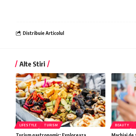
Distribuie Articolul
Alte Stiri
LIFESTYLE
TURISM
BEAUTY
Turism gastronomic: Exploreaza
Machiaj de 