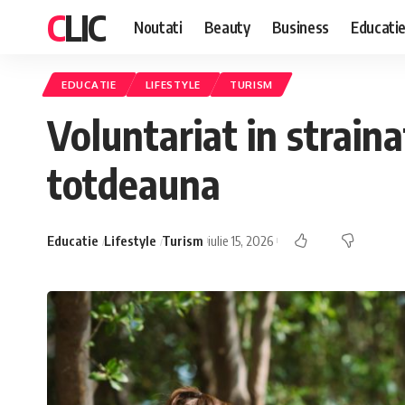
CLIC
Noutati
Beauty
Business
Educati
EDUCATIE
LIFESTYLE
TURISM
Voluntariat in strain
totdeauna
Educatie
Lifestyle
Turism
iulie 15, 2026